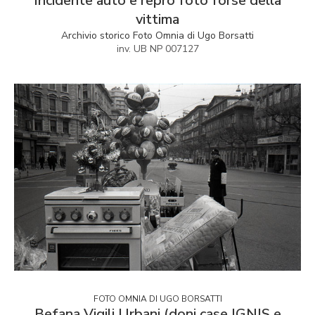
Incidente auto e repro foto forse della
vittima
Archivio storico Foto Omnia di Ugo Borsatti
inv. UB NP 007127
FOTO OMNIA DI UGO BORSATTI
Befana Vigili Urbani (doni case IGNIS e