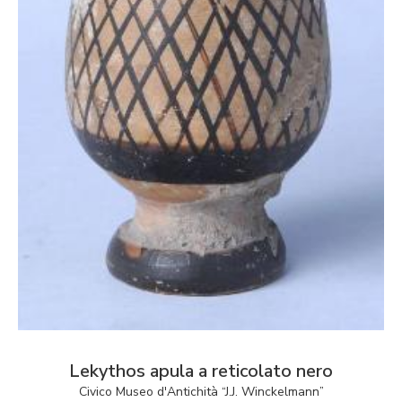
Lekythos apula a reticolato nero
Civico Museo d'Antichità “J.J. Winckelmann”