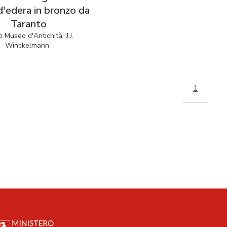
d'edera in bronzo da
Taranto
o Museo d'Antichità “J.J.
Winckelmann”
1