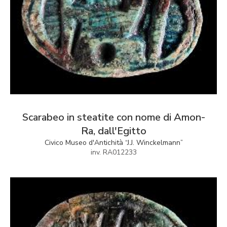
Scarabeo in steatite con nome di Amon-
Ra, dall'Egitto
Civico Museo d'Antichità “J.J. Winckelmann”
inv. RA012233