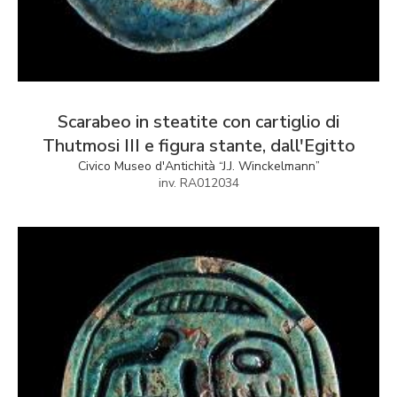
Scarabeo in steatite con cartiglio di
Thutmosi III e figura stante, dall'Egitto
Civico Museo d'Antichità “J.J. Winckelmann”
inv. RA012034