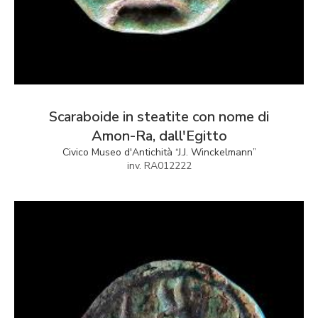
Scaraboide in steatite con nome di
Amon-Ra, dall'Egitto
Civico Museo d'Antichità “J.J. Winckelmann”
inv. RA012222