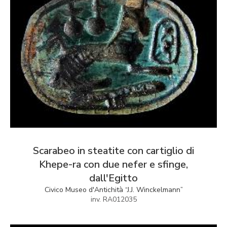
Scarabeo in steatite con cartiglio di
Khepe-ra con due nefer e sfinge,
dall'Egitto
Civico Museo d'Antichità “J.J. Winckelmann”
inv. RA012035