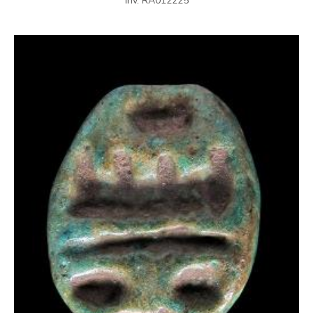
inv. RA012225