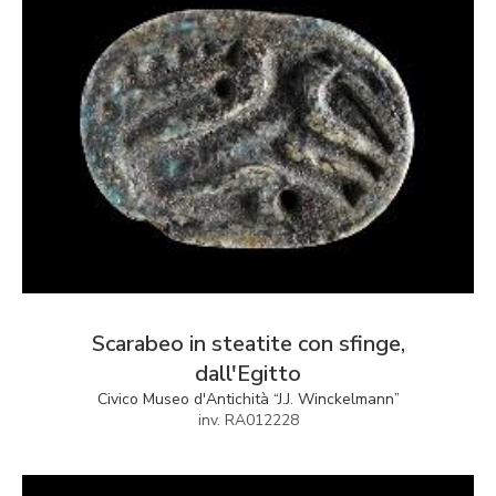
Scarabeo in steatite con sfinge,
dall'Egitto
Civico Museo d'Antichità “J.J. Winckelmann”
inv. RA012228