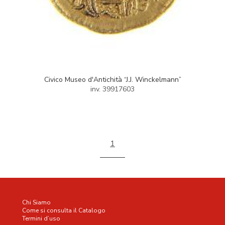
Civico Museo d'Antichità “J.J. Winckelmann”
inv. 39917603
1
Chi Siamo
Come si consulta il Catalogo
Termini d’uso