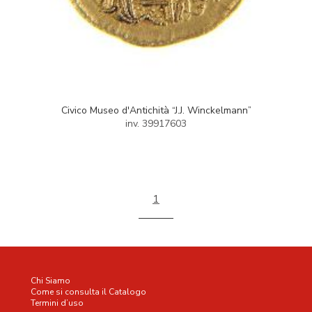
Civico Museo d'Antichità “J.J. Winckelmann”
inv. 39917603
1
Chi Siamo
Come si consulta il Catalogo
Termini d’uso