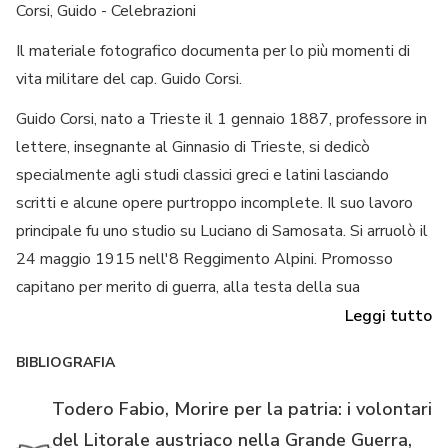
Corsi, Guido - Celebrazioni
Il materiale fotografico documenta per lo più momenti di
vita militare del cap. Guido Corsi.
Guido Corsi, nato a Trieste il 1 gennaio 1887, professore in
lettere, insegnante al Ginnasio di Trieste, si dedicò
specialmente agli studi classici greci e latini lasciando
scritti e alcune opere purtroppo incomplete. Il suo lavoro
principale fu uno studio su Luciano di Samosata. Si arruolò il
24 maggio 1915 nell'8 Reggimento Alpini. Promosso
capitano per merito di guerra, alla testa della sua
Compagnia di Alpini del Battaglione Feltre, cadde il 13
Leggi tutto
dicembre 1917 in Val Calcino sul Valderoa, durante un
BIBLIOGRAFIA
tentativo austriaco di rompere il fronte in quel delicato
settore.
Todero Fabio, Morire per la patria: i volontari
del Litorale austriaco nella Grande Guerra,