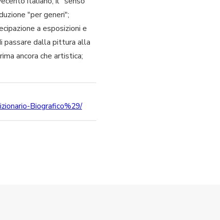
ecento italiano; il "senso
duzione "per generi";
tecipazione a esposizioni e
i passare dalla pittura alla
ima ancora che artistica;
izionario-Biografico%29/