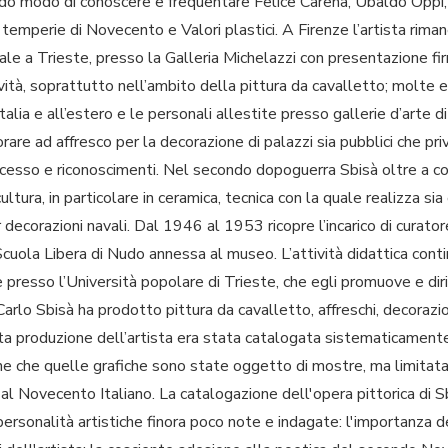
do modo di conoscere e frequentare Felice Carena, Ubaldo Oppi, Ac
 temperie di Novecento e Valori plastici. A Firenze l’artista rima
le a Trieste, presso la Galleria Michelazzi con presentazione fi
vità, soprattutto nell’ambito della pittura da cavalletto; molte 
 Italia e all’estero e le personali allestite presso gallerie d’arte 
vorare ad affresco per la decorazione di palazzi sia pubblici che pri
so e riconoscimenti. Nel secondo dopoguerra Sbisà oltre a contin
ltura, in particolare in ceramica, tecnica con la quale realizza sia
r decorazioni navali. Dal 1946 al 1953 ricopre l’incarico di curat
cuola Libera di Nudo annessa al museo. L’attività didattica conti
e presso l’Università popolare di Trieste, che egli promuove e dir
rlo Sbisà ha prodotto pittura da cavalletto, affreschi, decorazion
gata produzione dell’artista era stata catalogata sistematicament
he che quelle grafiche sono state oggetto di mostre, ma limitatam
al Novecento Italiano. La catalogazione dell'opera pittorica di S
 personalità artistiche finora poco note e indagate: l'importanza d