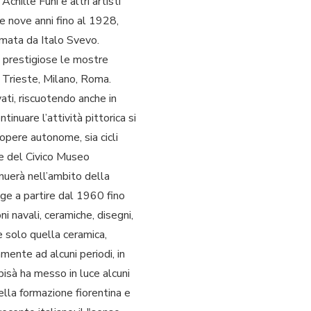
hille Funi e altri artisti
ne nove anni fino al 1928,
rmata da Italo Svevo.
e prestigiose le mostre
di Trieste, Milano, Roma.
vati, riscuotendo anche in
uare l’attività pittorica si
 opere autonome, sia cicli
ore del Civico Museo
nuerà nell’ambito della
ige a partire dal 1960 fino
i navali, ceramiche, disegni,
e solo quella ceramica,
ente ad alcuni periodi, in
bisà ha messo in luce alcuni
ella formazione fiorentina e