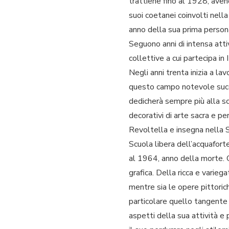
trattiene fino al 1928, aven
suoi coetanei coinvolti nella
anno della sua prima persona
Seguono anni di intensa atti
collettive a cui partecipa in
Negli anni trenta inizia a la
questo campo notevole succes
dedicherà sempre più alla scu
decorativi di arte sacra e pe
Revoltella e insegna nella S
Scuola libera dell’acquafort
al 1964, anno della morte. Ca
grafica. Della ricca e varie
mentre sia le opere pittoric
particolare quello tangente 
aspetti della sua attività e