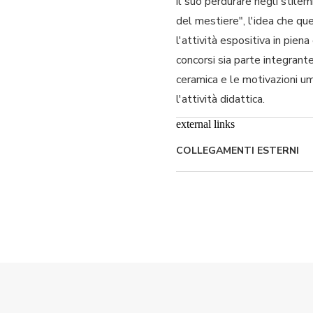
il suo perdurare negli stilem
del mestiere", l'idea che qu
l'attività espositiva in pien
concorsi sia parte integrante
ceramica e le motivazioni um
l'attività didattica.
external links
COLLEGAMENTI ESTERNI