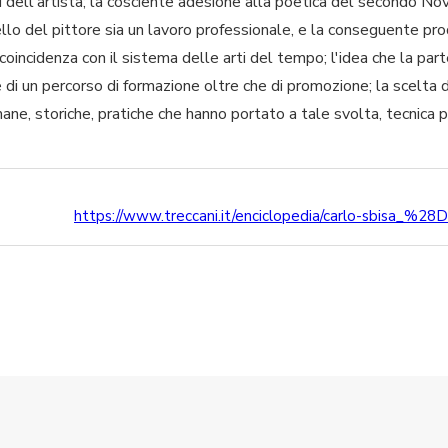
i dell'artista; la cosciente adesione alla poetica del secondo Nov
ello del pittore sia un lavoro professionale, e la conseguente pro
a coincidenza con il sistema delle arti del tempo; l'idea che la par
 di un percorso di formazione oltre che di promozione; la scelta d
ane, storiche, pratiche che hanno portato a tale svolta, tecnica pr
https://www.treccani.it/enciclopedia/carlo-sbisa_%28D