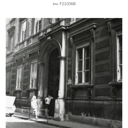
inv. F210368