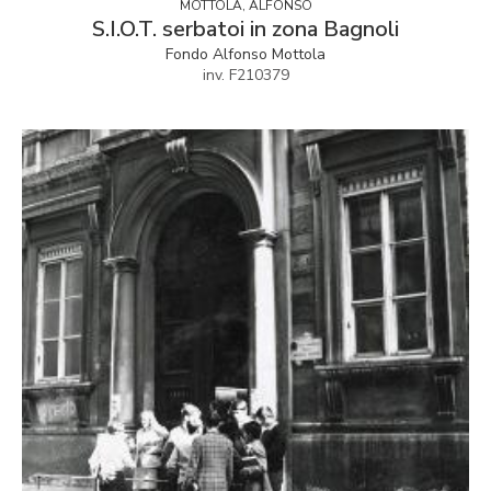
MOTTOLA, ALFONSO
S.I.O.T. serbatoi in zona Bagnoli
Fondo Alfonso Mottola
inv. F210379