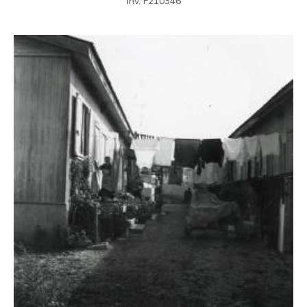
inv. F210346