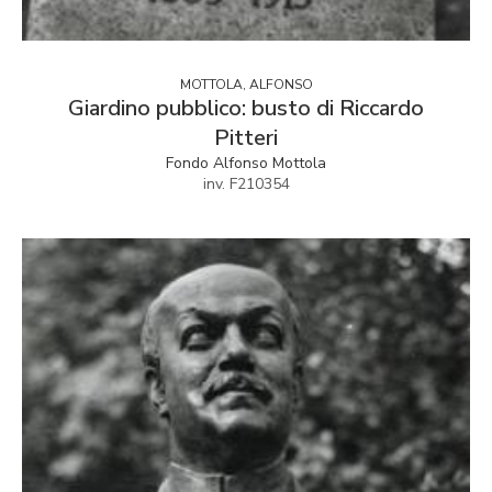
MOTTOLA, ALFONSO
Giardino pubblico: busto di Riccardo
Pitteri
Fondo Alfonso Mottola
inv. F210354