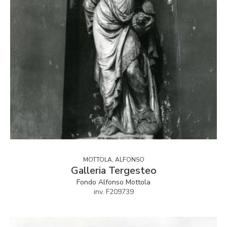
MOTTOLA, ALFONSO
Galleria Tergesteo
Fondo Alfonso Mottola
inv. F209739