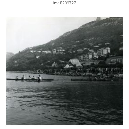
inv. F209727