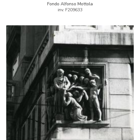
Fondo Alfonso Mottola
inv. F209633