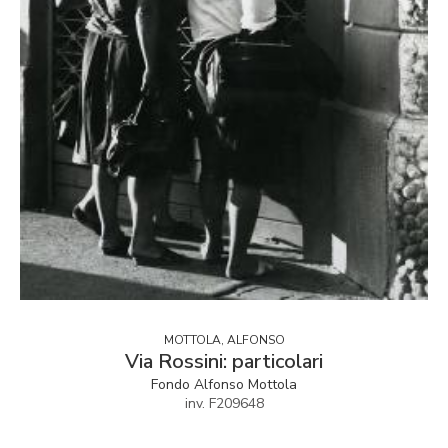
MOTTOLA, ALFONSO
Via Rossini: particolari
Fondo Alfonso Mottola
inv. F209648