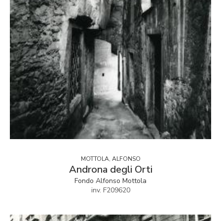
MOTTOLA, ALFONSO
Androna degli Orti
Fondo Alfonso Mottola
inv. F209620